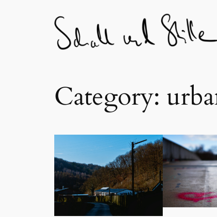
Skip
to
content
Category:
urba