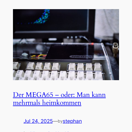
Der MEGA65 – oder: Man kann
mehrmals heimkommen
Jul 24, 2025
—
stephan
by