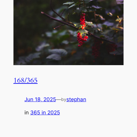
168/365
Jun 18, 2025
—
stephan
by
in
365 in 2025