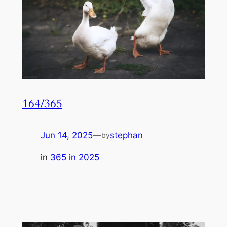
164/365
Jun 14, 2025
—
stephan
by
in
365 in 2025