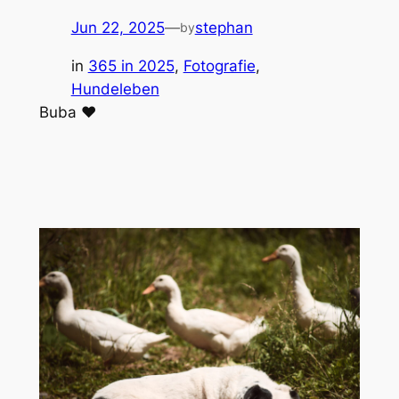
Jun 22, 2025
—
stephan
by
in
365 in 2025
, 
Fotografie
, 
Hundeleben
Buba ❤️