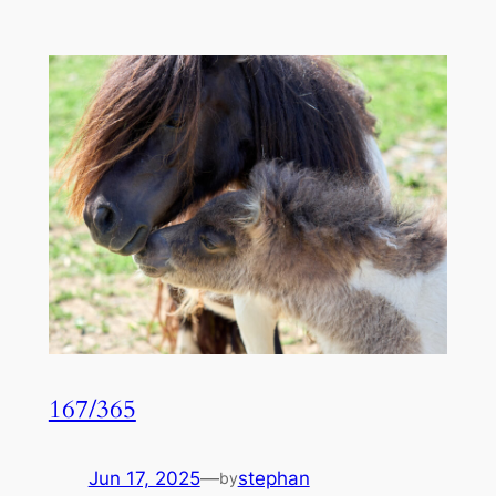
167/365
Jun 17, 2025
—
stephan
by