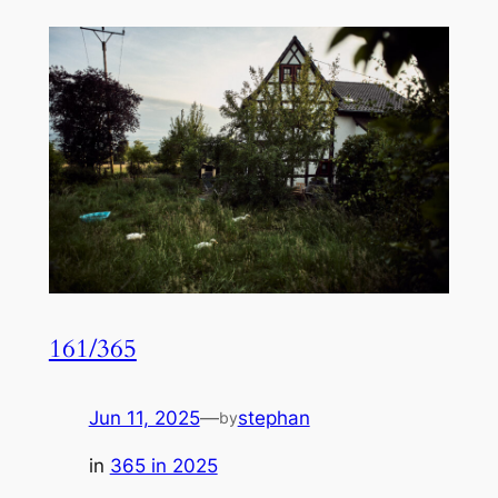
161/365
Jun 11, 2025
—
stephan
by
in
365 in 2025