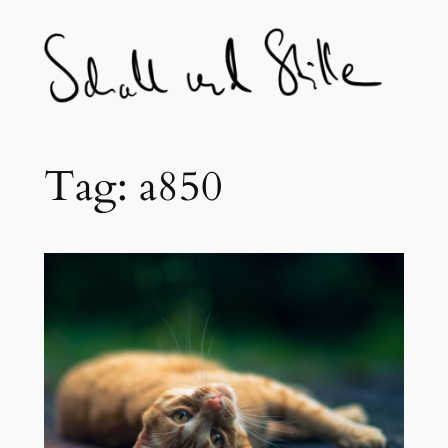
Skip
to
content
Tag:
a850