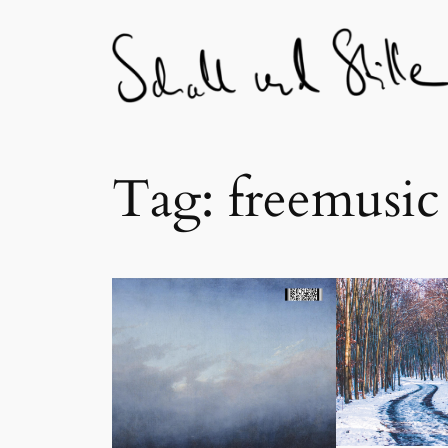
Skip
to
content
Tag:
freemusic