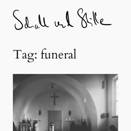
Skip
to
content
Tag:
funeral