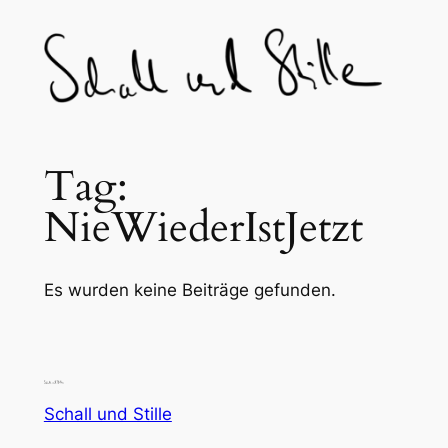
Skip
to
content
Tag:
NieWiederIstJetzt
Es wurden keine Beiträge gefunden.
Schall und Stille