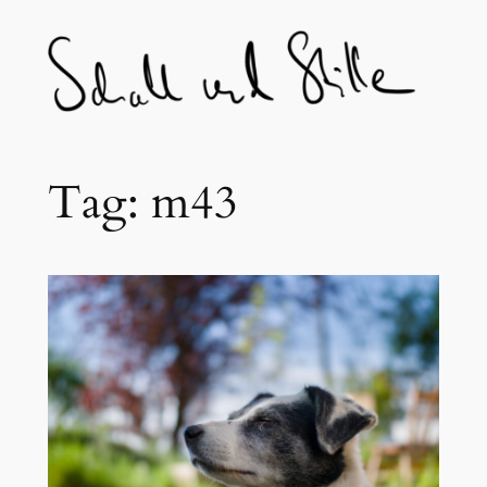
Skip
to
content
Tag:
m43