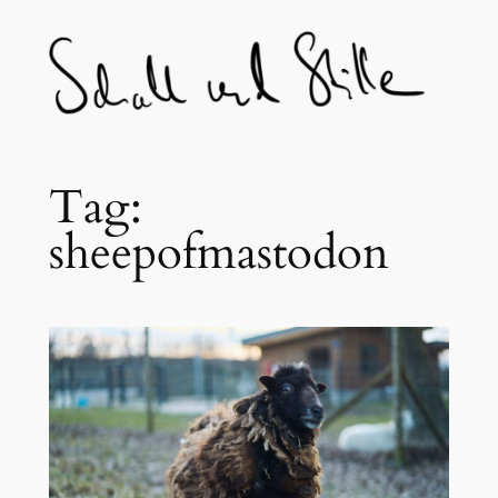
Skip
to
content
Tag:
sheepofmastodon