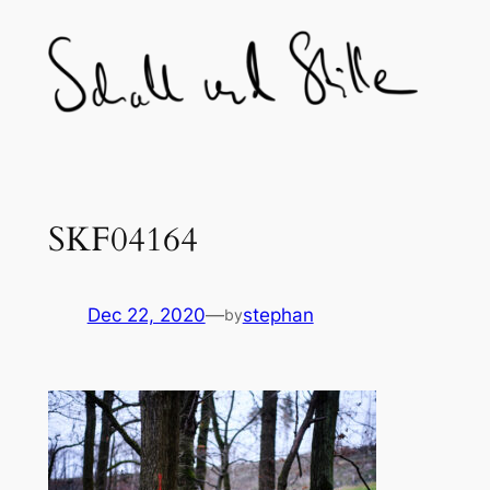
Skip
to
content
SKF04164
Dec 22, 2020
—
stephan
by