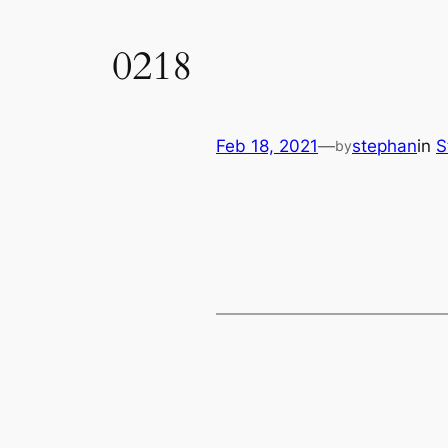
0218
Feb 18, 2021
—
stephan
in
S
by