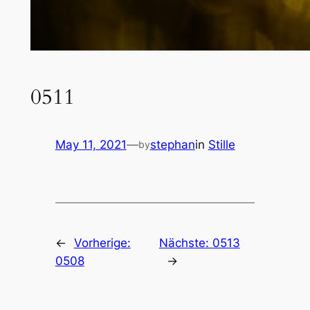
0511
May 11, 2021
—
stephan
in
Stille
by
←
Vorherige:
Nächste:
0513
0508
→