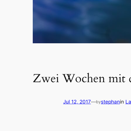
Zwei Wochen mit 
Jul 12, 2017
—
stephan
in
L
by