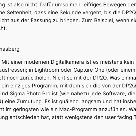
g ist also nicht. Dafür umso mehr eifriges Bewegen der
ine Seltenheit, dass eine Sekunde vergeht, bis die DP2Q 
leicht aus der Fassung zu bringen. Zum Beispiel, wenn s
ht.
masberg
. Mit einer modernen Digitalkamera ist es meistens kei
ausfressen; in Lightroom oder Capture One (oder einem
oft noch zurückholen. Nicht so mit der DP2Q. Was einmal 
 ein einziges Programm, mit dem sich die von der DP2Q
Und Sigma Photo Pro ist (wie nahezu jede Software, di
ird) eine Zumutung. Es ist quälend langsam und hat in
ht im geringsten wie ein Mac-Programm anzufühlen. Was
ung entschieden hat, statt wenigstens den user facing 