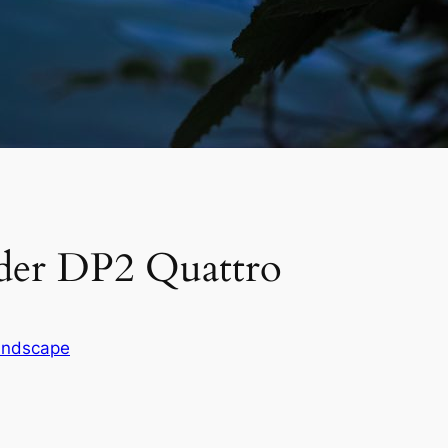
der DP2 Quattro
andscape