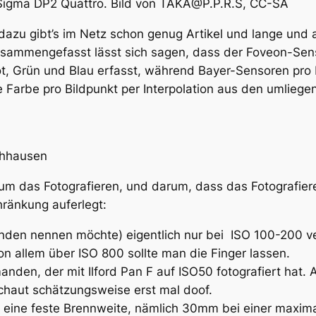
Sigma DP2 Quattro. Bild von TAKA@P.P.R.S, CC-SA
, dazu gibt’s im Netz schon genug Artikel und lange und 
usammengefasst lässt sich sagen, dass der Foveon-Sens
Rot, Grün und Blau erfasst, während Bayer-Sensoren pro
e Farbe pro Bildpunkt per Interpolation aus den umlie
hhausen
r um das
Fotografieren
, und darum, dass das Fotografier
hränkung
auferlegt:
genden nennen möchte) eigentlich nur bei ISO 100-200 
 allem über ISO 800 sollte man die Finger lassen.
manden, der mit Ilford Pan F auf ISO50 fotografiert hat.
chaut schätzungsweise erst mal doof.
at eine feste Brennweite, nämlich 30mm bei einer maxim