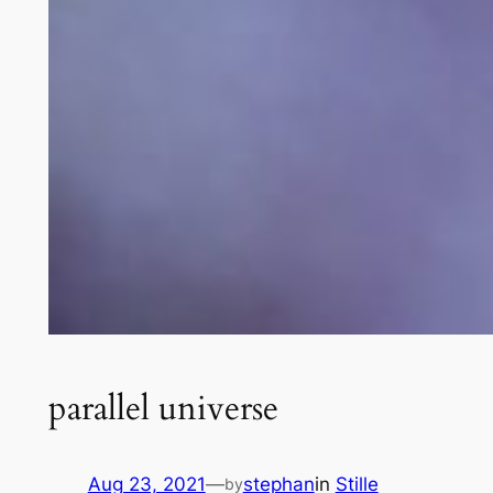
parallel universe
Aug 23, 2021
—
stephan
in
Stille
by