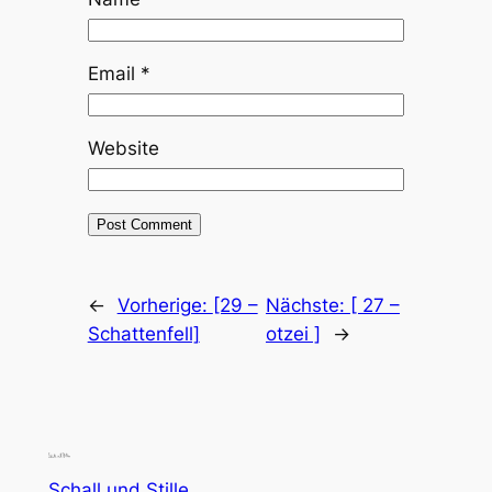
Email
*
Website
←
Vorherige:
[29 –
Nächste:
[ 27 –
Schattenfell]
otzei ]
→
Schall und Stille