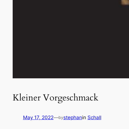
Kleiner Vorgeschmack
May 17, 2022
—
stephan
in
Schall
by