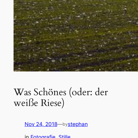
Was Schönes (oder: der
weiße Riese)
Nov 24, 2018
—
stephan
by
in
Fotografie
, 
Stille