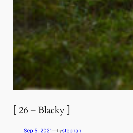
[ 26 – Blacky ]
Sep 5, 2021
—
stephan
by