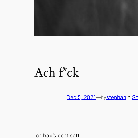
Ach f*ck
Dec 5, 2021
—
stephan
in
Sc
by
Ich hab’s echt satt.