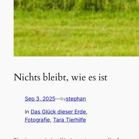
Nichts bleibt, wie es ist
Sep 3, 2025
—
stephan
by
in
Das Glück dieser Erde
, 
Fotografie
, 
Tara Tierhilfe