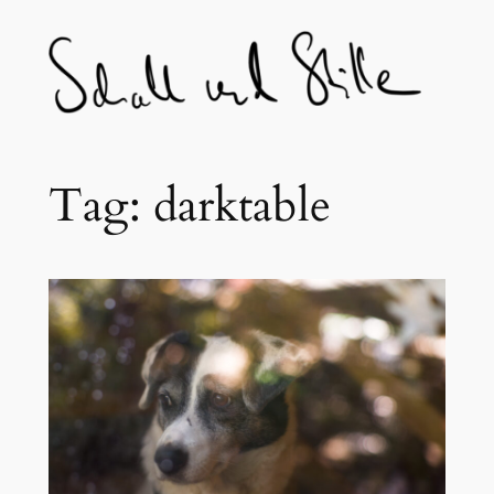
Skip
to
content
Tag:
darktable